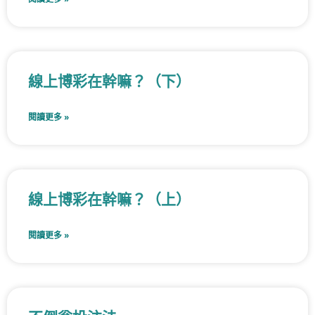
線上博彩在幹嘛？（下）
閱讀更多 »
線上博彩在幹嘛？（上）
閱讀更多 »