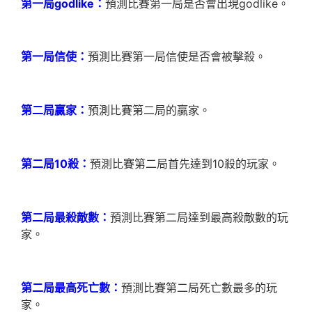
第一局godlike
：
預測比賽第一局是否會出現godlike。
第一局信使
：
預測比賽第一局信使是否會被擊殺。
第二局贏家
：
預測比賽第二局的贏家。
第二局10殺
：
預測比賽第二局首先達到10殺的玩家。
第二局最殺敵數
：
預測比賽第二局達到最高殺敵數的玩
家。
第二局最高死亡數
：
預測比賽第二局死亡數最多的玩
家。