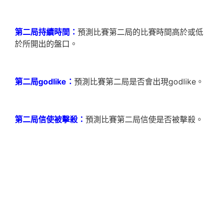
第二局持續時間：
預測比賽第二局的比賽時間高於或低
於所開出的盤口。
第二局godlike：
預測比賽第二局是否會出現godlike。
第二局信使被擊殺：
預測比賽第二局信使是否被擊殺。