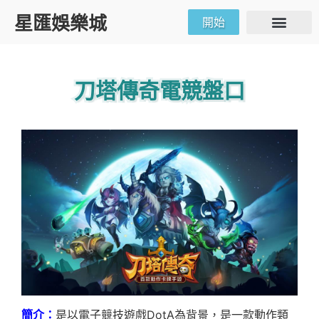
星匯娛樂城
開始
真人娛樂
體育賽事
電子遊戲
賓果彩票
優惠活動
遊戲討論
博弈攻略
刀塔傳奇電競盤口
簡介
：
是以電子競技遊戲
DotA
為背景，是一款動作類