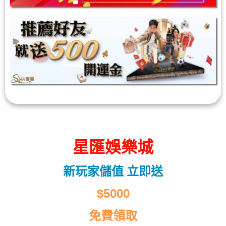
星匯娛樂城
新玩家儲值 立即送
$5000
免費領取