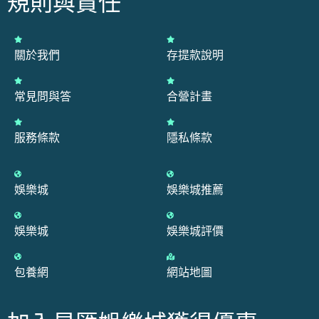
規則與責任
關於我們
存提款說明
常見問與答
合營計畫
服務條款
隱私條款
娛樂城
娛樂城推薦
娛樂城
娛樂城評價
包養網
網站地圖