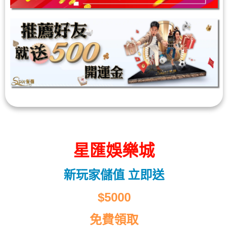
星匯娛樂城
新玩家儲值 立即送
$5000
免費領取