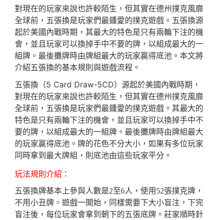
對現在的玩家來說也許較陌生，但其實在德州撲克風靡
全球前，五張換是玩家們最鍾愛的撲克遊戲。五張換源
起於美國內戰時期，其最大的特色是只有兩輪下注的機
會，並且玩家可以換掉手中不要的牌，以組成最大的一
組牌。最後攤牌時由牌組最大的玩家贏得底池。本文將
介紹五張換的基本規則與遊戲流程。
五張換
（5 Card Draw-5CD）源起於美國內戰時期，
對現在的玩家來說也許較陌生，但其實在德州撲克風靡
全球前，五張換是玩家們最鍾愛的撲克遊戲。其最大的
特色是只有兩輪下注的機會，並且玩家可以換掉手中不
要的牌，以組成最大的一組牌。最後
攤牌
時由牌組最大
的玩家贏得底池。牌的花色不分大小，如果有多位玩家
同時拿到最大牌組，則底池由這些玩家平分。
玩法規則介紹：
五張換牌基本上參與人數是2至6人，使用52張撲克牌，
不用小丑牌。遊戲一開始，同樣需要下大小盲注，下完
盲注後，每位玩家會拿到朝下的五張底牌。莊家順時針