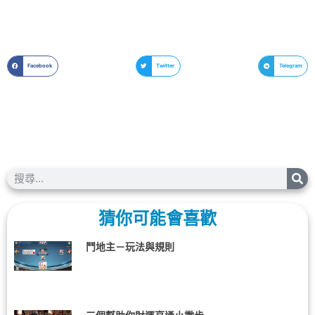
Facebook
Twitter
Telegram
猜你可能會喜歡
鬥地主－玩法與規則