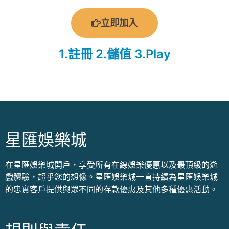
立即加入
1.註冊 2.儲值 3.Play
星匯娛樂城
在星匯娛樂城開戶，享受所有在線娛樂優惠以及最頂級的遊
戲體驗，超乎您的想像。星匯娛樂城一直持續為星匯娛樂城
的忠實客戶提供與眾不同的存款優惠及其他多種優惠活動。