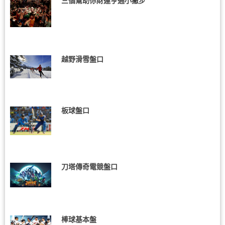
三個幫助你財運亨通小撇步
越野滑雪盤口
板球盤口
刀塔傳奇電競盤口
棒球基本盤