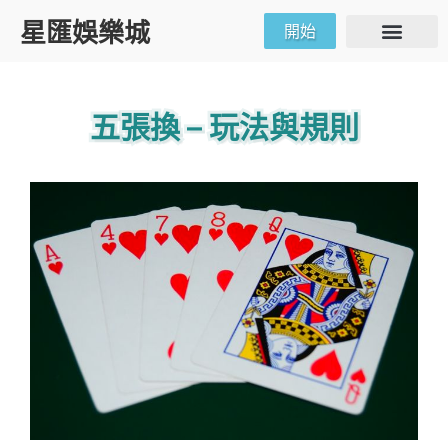
星匯娛樂城
開始
真人娛樂
體育賽事
電子遊戲
賓果彩票
優惠活動
遊戲討論
博弈攻略
五張換 – 玩法與規則