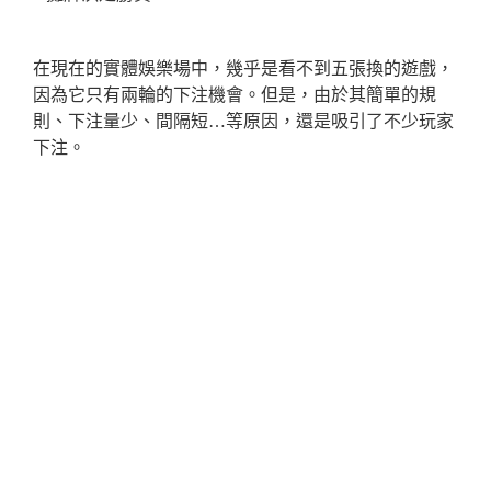
在現在的實體娛樂場中，幾乎是看不到五張換的遊戲，
因為它只有兩輪的下注機會。但是，由於其簡單的規
則、下注量少、間隔短…等原因，還是吸引了不少玩家
下注。