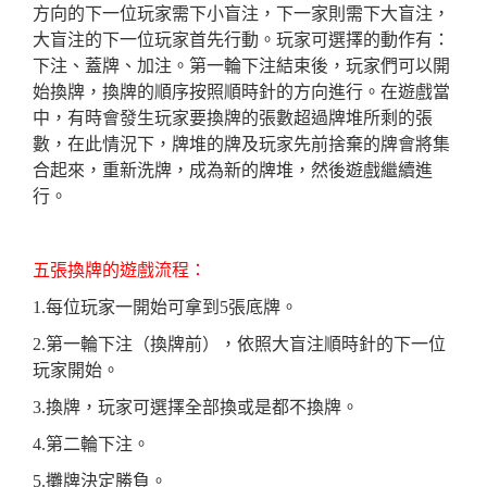
方向的下一位玩家需下小盲注，下一家則需下大盲注，
大盲注的下一位玩家首先行動。玩家可選擇的動作有：
下注、蓋牌、加注
。第一輪下注結束後，玩家們可以開
始換牌，換牌的順序按照順時針的方向進行。在遊戲當
中，有時會發生玩家要換牌的張數超過牌堆所剩的張
數，在此情況下，牌堆的牌及玩家先前捨棄的牌會將集
合起來，重新洗牌，成為新的牌堆，然後遊戲繼續進
行。
五張換牌的遊戲流程：
1.每位玩家一開始可拿到5張底牌。
2.第一輪下注（換牌前），依照大盲注順時針的下一位
玩家開始。
3.換牌，玩家可選擇全部換或是都不換牌。
4.第二輪下注。
5.攤牌決定勝負。