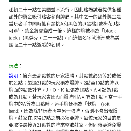
起初二十一點在美國並不流行，因此賭場試著提供各種
額外的獎金吸引賭客參與牌局。其中之一的額外獎金是
當玩者手中同時擁有黑桃A和黑色的J(黑桃J或梅花J都
可)時，獎金將會變成十倍。這樣的牌被稱為「black
jack」(黑傑克，二十一點)，而這個名字就漸漸成為美
國版二十一點遊戲的名稱。
玩法
：
說明
：擁有最高點數的玩家獲勝，其點數必須等於或低
於21點；超過21點的玩家稱為爆牌。2點至10點的牌以
牌面的點數計算，J、Q、K 每張為10點。A可記為1點
或為11點，若玩家會因A而爆牌則A可算為1 點。當一手
牌中的A算為11點時，這手牌便稱為「軟牌」(soft
hand)，因為除非玩者再拿另一張牌，否則不會出現爆
牌。莊家在取得17點之前必須要牌。每位玩家的目的是
要取得最接近21點數的牌來擊敗莊家，但同時要避免爆