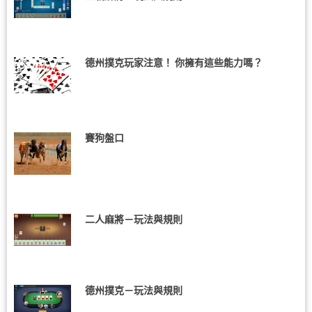
德州撲克玩家注意！ 你擁有這些能力嗎？
賽狗盤口
二人麻將－玩法與規則
德州撲克－玩法與規則