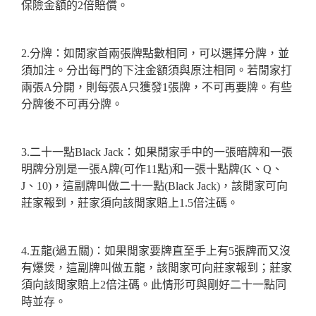
保險金額的2倍賠償。
2.分牌
：如閒家首兩張牌點數相同，可以選擇分牌，並
須加注。分出每門的下注金額須與原注相同。若閒家打
兩張A分開，則每張A只獲發1張牌，不可再要牌。有些
分牌後不可再分牌。
3.二十一點Black Jack
：
如果閒家手中的一張暗牌和一張
明牌分別是一張A牌(可作11點)和一張十點牌(K、Q、
J、10)，這副牌叫做二十一點(Black Jack)，該閒家可向
莊家報到，莊家須向該閒家賠上1.5倍注碼。
4.五龍(過五關)
：
如果閒家要牌直至手上有5張牌而又沒
有
爆煲
，這副牌叫做
五龍
，該閒家可向莊家
報到
；莊家
須向該閒家賠上2倍注碼。此情形可與剛好二十一點同
時並存。