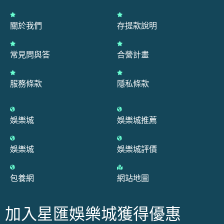
關於我們
存提款說明
常見問與答
合營計畫
服務條款
隱私條款
娛樂城
娛樂城推薦
娛樂城
娛樂城評價
包養網
網站地圖
加入星匯娛樂城獲得優惠