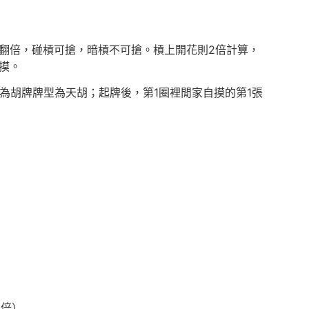
翻倍，碰槓可搶，暗槓不可搶。槓上開花則2倍計算，
摸。
為胡牌牌型為天胡；起牌後，第1圈裡閒家自摸的第1張
。
8倍）