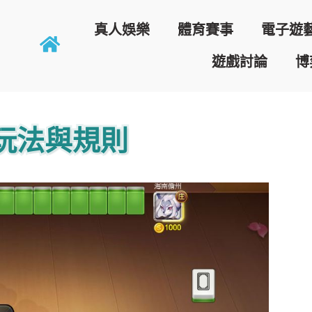
真人娛樂
體育賽事
電子遊
遊戲討論
博
玩法與規則