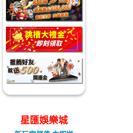
星匯娛樂城