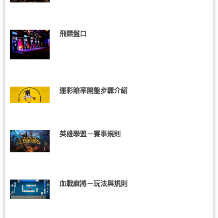
飛鏢盤口
運彩賠率開盤步驟介紹
英雄聯盟－賽事規則
血戰麻將－玩法與規則