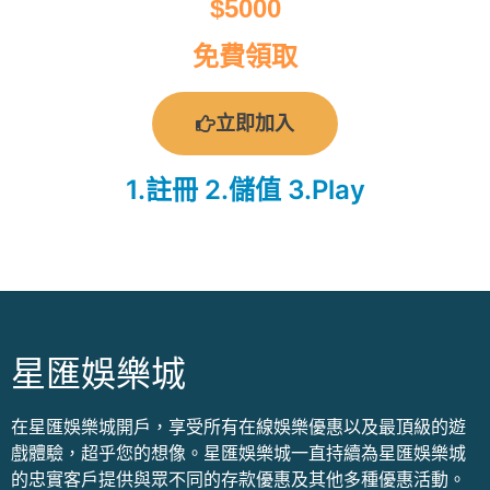
$5000
免費領取
立即加入
1.註冊 2.儲值 3.Play
星匯娛樂城
在星匯娛樂城開戶，享受所有在線娛樂優惠以及最頂級的遊
戲體驗，超乎您的想像。星匯娛樂城一直持續為星匯娛樂城
的忠實客戶提供與眾不同的存款優惠及其他多種優惠活動。