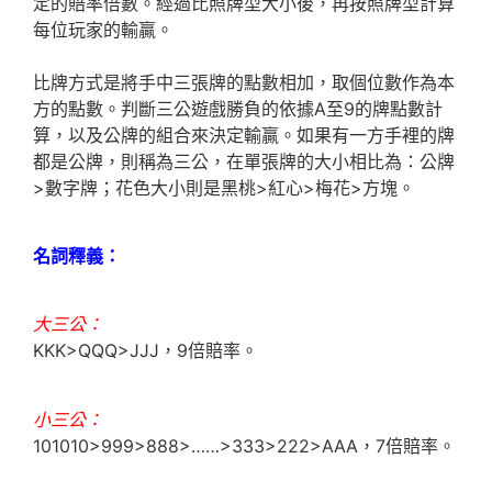
定的賠率倍數。經過比照牌型大小後，再按照牌型計算
每位玩家的輸贏。
比牌方式是將手中三張牌的點數相加，取個位數作為本
方的點數。判斷三公遊戲勝負的依據A至9的牌點數計
算，以及公牌的組合來決定輸贏。如果有一方手裡的牌
都是公牌，則稱為三公，在單張牌的大小相比為：公牌
>數字牌；花色大小則是黑桃>紅心>梅花>方塊。
名詞釋義：
大三公：
KKK>QQQ>JJJ，9倍賠率。
小三公：
101010>999>888>……>333>222>AAA，7倍賠率。