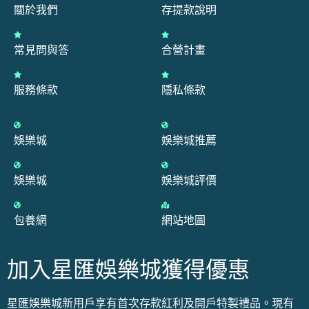
關於我們
存提款說明
常見問與答
合營計畫
服務條款
隱私條款
娛樂城
娛樂城推薦
娛樂城
娛樂城評價
包養網
網站地圖
加入星匯娛樂城獲得優惠
星匯娛樂城新用戶享有首次存款紅利及開戶特製禮品。現有