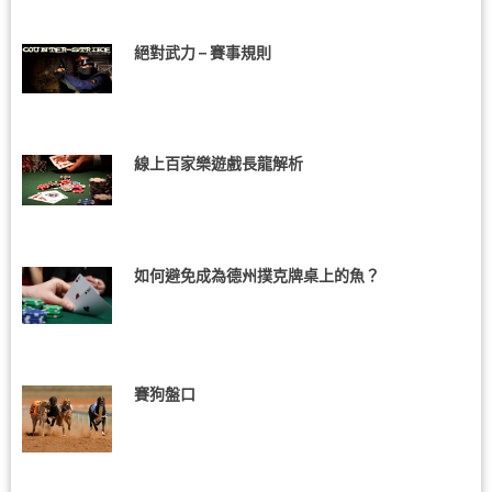
絕對武力 – 賽事規則
線上百家樂遊戲長龍解析
如何避免成為德州撲克牌桌上的魚？
賽狗盤口