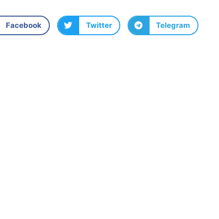
Facebook
Twitter
Telegram