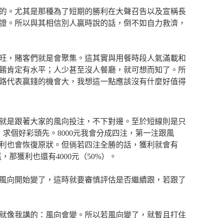
的。尤其是那種為了短期的勝利在大聲召告以及宣稱長
證。所以與其相信別人贏時說的話，倒不如自力救濟，
旺，賭客們就是會聚集。這其實與用餐時段人氣滿載和
餚肯定有水平；人少甚至沒人餐廳，就可想而知了。所
路代表贏錢的機會大，我想這一點應該沒有什麼好值得
就是跟著大家的風向投注，不下對邊。至於短線則是只
，求個好彩頭先。8000元我會分成四注，第一注跟風
利也會恢復原狀。但倘若四注全勝的話，獲利就會有
，那獲利也還有4000元（50%）。
風向開始變了，這時就要審慎評估是否繼續跟，若跟了
就像我講的：風向會變。所以若風向變了，就暫且打住