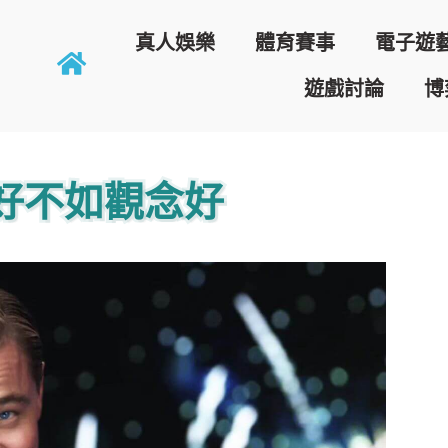
真人娛樂
體育賽事
電子遊
遊戲討論
博
好不如觀念好