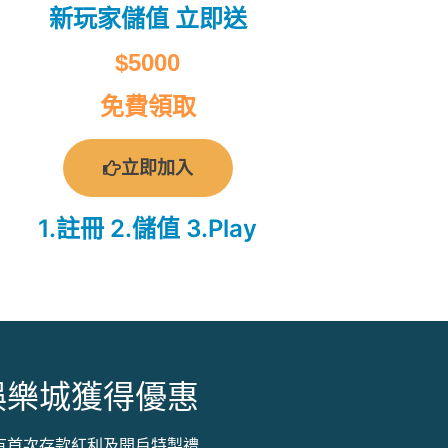
新玩家儲值 立即送
$5000
免費領取
立即加入
1.註冊 2.儲值 3.Play
娛樂城獲得優惠
有首次存款紅利及開戶特製禮