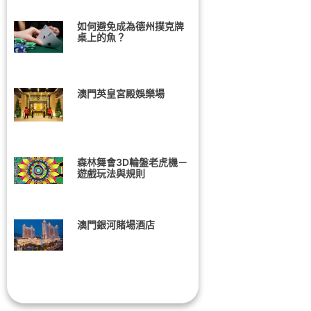
如何避免成為德州撲克牌
桌上的魚？
澳門英皇宮殿娛樂場
森林舞會3D輪盤老虎機－
遊戲玩法與規則
澳門銀河賭場酒店