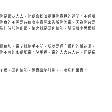
你是跟友人去，他還會扮演提供你意見的顧問。不過說
你真的不需要有這麼多資訊來告訴你怎贏，因為你只要
及何時該停止跟，總之就是研判情勢、釐清機率再根據
續追加，贏了就縮手不前，所以要邁向獲利的桃花源，
你不可能永遠都贏。賭場裡，贏的人大有人在，但是長
干擾，研判情勢，落實戰略計劃，一嚐勝利果實。