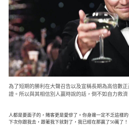
為了短期的勝利在大聲召告以及宣稱長期為高倍數正
證。所以與其相信別人贏時說的話，倒不如自力救濟
人都是要面子的，賭客更是愛慘了。你身邊一定不乏這樣的
下次你跟我去，跟著我下就對了，我已經在那贏了50萬了！