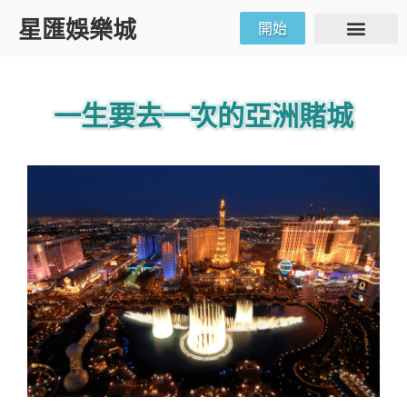
星匯娛樂城
開始
真人娛樂
體育賽事
電子遊戲
賓果彩票
優惠活動
遊戲討論
博弈攻略
一生要去一次的亞洲賭城