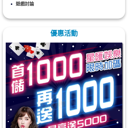
遊戲討論
優惠活動