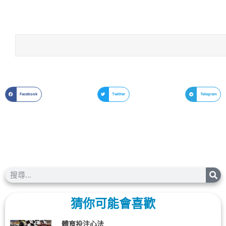
Facebook
Twitter
Telegram
猜你可能會喜歡
體育投注心法