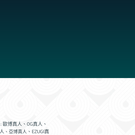
: 歐博真人、OG真人、
人
、EZUGI真
、亞博真人