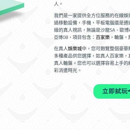
人。
我們是一家提供全方位服務的在線娛
過移動設備，手機，平板電腦還是通
級的真人視訊，無論是沙龍SA
歐博
、
項目包含：
百家樂
，輪盤，
亞博OB
，
在真人
娛樂城
中，您可飽覽整個豪華
多種產品供您選擇，如真人百家樂，
真人輪盤。您也可以選擇容易上手的線
彩消遣時光。
立即試玩