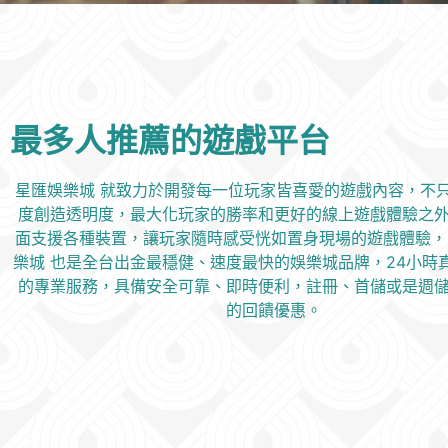
最多人推薦的遊戲平台
星匯娛樂城 就致力於開發每一位玩家皆喜愛的遊戲內容，不
度創造透明度，最大化玩家的勝率和更好的線上遊戲體驗之
面支援各種裝置，讓玩家隨時感受恍如置身現場的遊戲體驗，
樂城 也是全台出金最穩健、速度最快的娛樂城品牌，24小時
的專業服務，具備安全可靠、即時便利，註冊、首儲或是週
的回饋優惠。