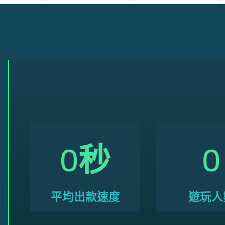
0
秒
0
平均出款速度
遊玩人