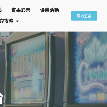
藝
賓果彩票
優惠活動
開始遊戲
弈攻略
台