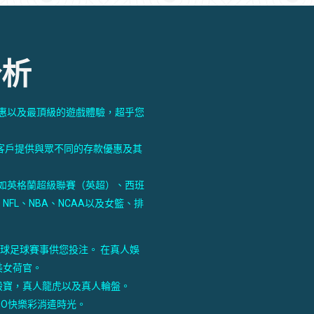
分析
優惠以及最頂級的遊戲體驗，超乎您
客戶提供與眾不同的存款優惠及其
 如英格蘭超級聯賽（英超）、西班
FL、NBA、NCAA以及女籃、排
滾球足球賽事供您投注。 在真人娛
美女荷官。
骰寶，真人龍虎以及真人輪盤。
NO快樂彩消遣時光。