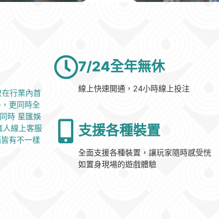
7/24全年無休
線上快速開通，24小時線上投注
只在行業內首
外，更同時全
同時 星匯娛
支援各種裝置
真人線上客服
儲皆有不一樣
全面支援各種裝置，讓玩家隨時感受恍
如置身現場的遊戲體驗