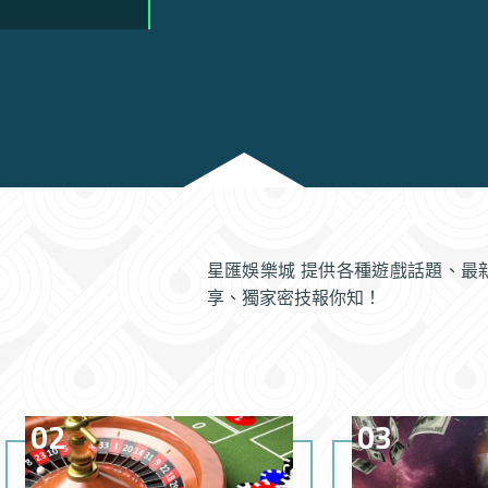
星匯娛樂城 提供各種遊戲話題、最
享、獨家密技報你知！
02
03