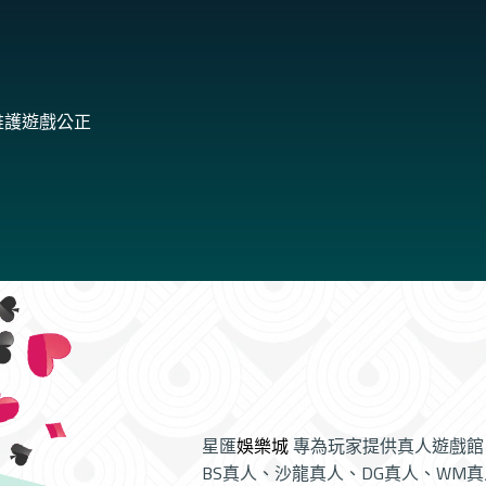
維護遊戲公正
星匯
娛樂城
專為玩家提供真人遊戲館 
BS真人、沙龍真人、DG真人、WM真